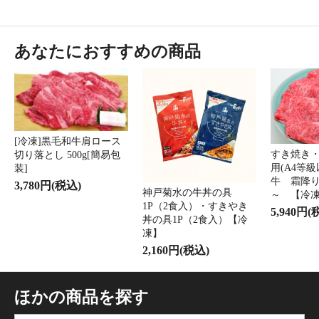
あなたにおすすめの商品
[冷凍]黒毛和牛肩ロース
すき焼き
切り落とし 500g[簡易包
用(A4等
装]
牛 霜降り
3,780円(税込)
神戸菊水の牛丼の具
～ 【冷
1P（2食入）・すきやき
5,940円(
丼の具1P（2食入）【冷
凍】
2,160円(税込)
ほかの商品を探す