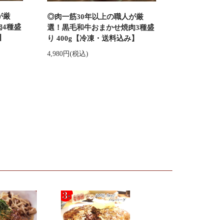
が厳
◎肉一筋30年以上の職人が厳
4種盛
選！黒毛和牛おまかせ焼肉3種盛
】
り 400g【冷凍・送料込み】
4,980円(税込)
旨味がぎゅっと
神戸牛ハンバーグ
戸牛生ハンバ
130ｇ×3個セット【冷凍・