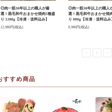
◎肉一筋30年以上の職人が厳
◎肉一筋30年以上の職人
選！黒毛和牛おまかせ焼肉5種盛
選！黒毛和牛おまかせ焼肉
り 1200g【冷凍・送料込み】
り 800g【冷凍・送料込み
12,980円(税込)
8,980円(税込)
<
1
>
おすすめ商品
お手軽リッチな神戸
黒毛和牛 霜降りロー
肉の
牛コンビーフ150ｇ（冷
ス（すき焼き・しゃぶし
詰まった神