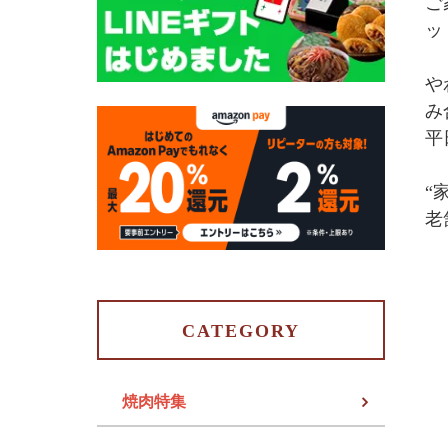
ご
ッ
や
み
平
“
老
CATEGORY
焼肉特集