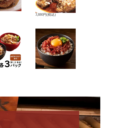
】
送料込み】贈答用化粧箱
入り
3,880円(税込)
の具・すきやき
神戸牛コンビーフ
（計12食分）
150ｇ（冷凍）
料込み】
2,160円(税込)
)