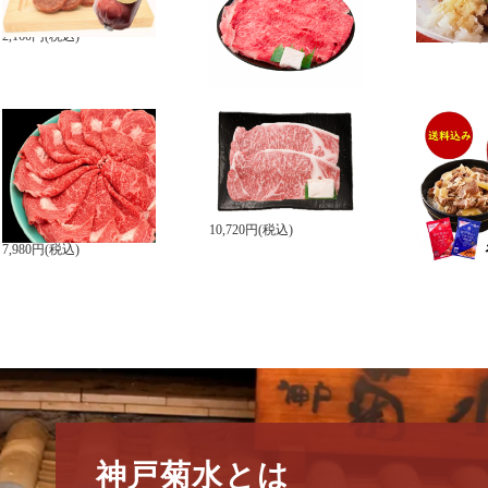
凍）
ゃぶ）
ーグ【冷凍
2,160円(税込)
5,940円(税込)
864円(税込)
(A4等級以上)すきや
(A4等級以上)黒毛和
牛丼
き・しゃぶしゃぶ用 黒
牛サーロインステーキ用
丼の具各3P
毛和牛霜降り 上ロースス
300g×2枚【冷凍・送料
【冷凍・送
ライス 500g【冷凍・送料
込】
6,300円(税込
込】
10,720円(税込)
7,980円(税込)
神戸菊水とは