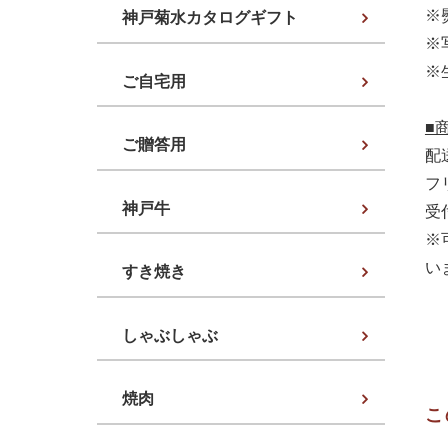
※
神戸菊水カタログギフト
※
※
ご自宅用
■
ご贈答用
配
フリ
神戸牛
受
※
い
すき焼き
しゃぶしゃぶ
焼肉
こ