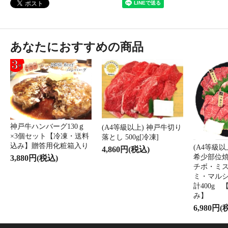
あなたにおすすめの商品
神戸牛ハンバーグ130ｇ
(A4等級以上) 神戸牛切り
×3個セット【冷凍・送料
落とし 500g[冷凍]
込み】贈答用化粧箱入り
(A4等級
4,860円(税込)
希少部位
3,880円(税込)
チボ・ミ
ミ・マル
計400g
み】
6,980円(