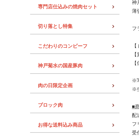
神
専門店仕込みの焼肉セット
薄
切り落とし特集
フ
【 
こだわりのコンビーフ
【
【
神戸菊水の国産豚肉
※
肉の日限定企画
※
ブロック肉
■
配
フリ
お得な送料込み商品
受