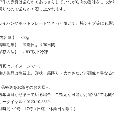
戸牛の赤身は柔らかくあっさりしていながら肉の旨味をしっか
切りなので柔らかく召し上がれます。
ライパンやホットプレートでさっと焼いて、焼シャブ等にも最
内容量 】 300g
賞味期限】 製造日より30日間
保存方法】 -18℃以下冷凍
写真は、イメージです。
生肉製品は性質上、形状・霜降り・大きさなどが画像と異なる
商品発送をお急ぎのお客様へ
送希望日がせまっている場合、ご指定が可能かお電話にてお問
ーダイヤル：0120-10-8639
付時間：9時～17時（日曜・休業日を除く）