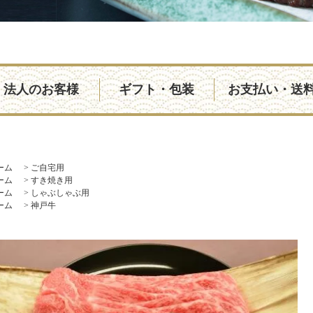
法人のお客様
ギフト・包装
お支払い・送
ーム
>
ご自宅用
ーム
>
すき焼き用
ーム
>
しゃぶしゃぶ用
ーム
>
神戸牛