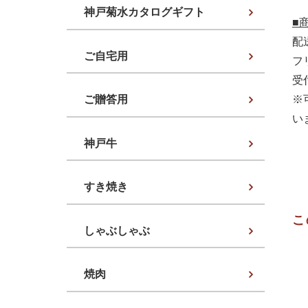
神戸菊水カタログギフト
■
配
ご自宅用
フリ
受
ご贈答用
※
い
神戸牛
すき焼き
こ
しゃぶしゃぶ
焼肉