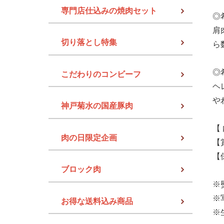
専門店仕込みの焼肉セット
◎
肩
切り落とし特集
ら
◎
こだわりのコンビーフ
ヘ
や
神戸菊水の国産豚肉
【
肉の日限定企画
【
【
ブロック肉
※
※
お得な送料込み商品
※