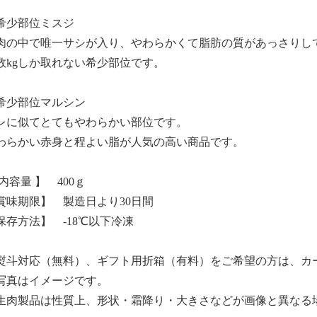
希少部位ミスジ
肉の中で唯一サシが入り、やわらかくて脂肪の質があっさりし
数kgしか取れない希少部位です。
希少部位マルシン
レに似てとてもやわらかい部位です。
わらかい赤身と程よい脂が人気の高い商品です。
 内容量 】 400ｇ
賞味期限】 製造日より30日間
保存方法】 -18℃以下冷凍
熨斗対応（無料）、ギフト用折箱（有料）をご希望の方は、カ
写真はイメージです。
生肉製品は性質上、形状・霜降り・大きさなどが画像と異なる