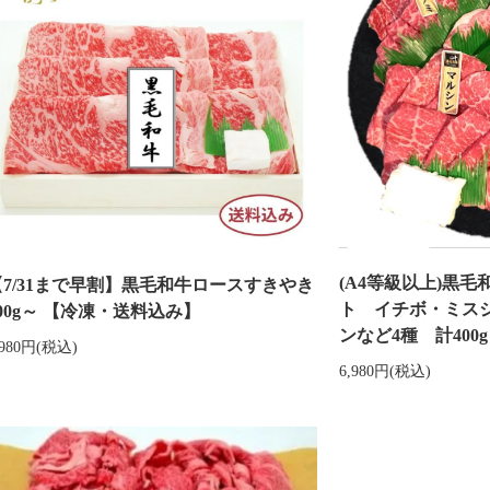
(A4等級以上)黒
【7/31まで早割】黒毛和牛ロースすきやき
ト イチボ・ミス
400g～ 【冷凍・送料込み】
ンなど4種 計40
,980円(税込)
6,980円(税込)