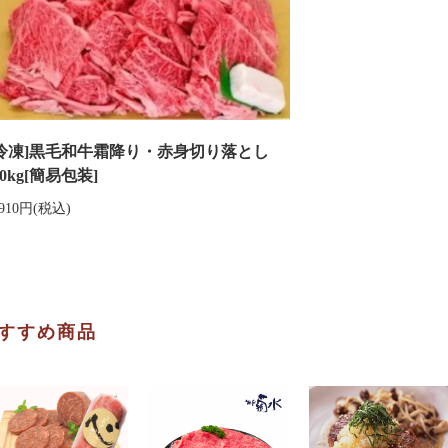
[冷凍]黒毛和牛霜降り・赤身切り落とし
.0kg[簡易包装]
,910円(税込)
すすめ商品