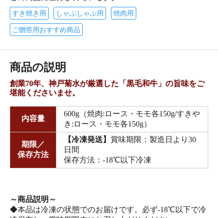
すき焼き用
しゃぶしゃぶ用
焼肉用
ご贈答用おすすめ商品
商品の説明
創業70年、神戸菊水が厳選した「黒毛和牛」の旨味をご
堪能くださいませ。
600g（焼肉:ロース・モモ各150g/すきや
内容量
き:ロース・モモ各150g）
【冷凍発送】
賞味期限：製造日より30
期限／
日間
保存方法
保存方法：-18℃以下冷凍
～商品説明～
◆本品は冷凍の状態でのお届けです。必ず-18℃以下で冷