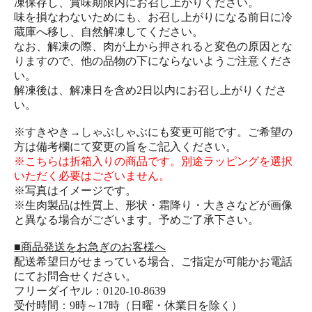
凍保存し、賞味期限内にお召し上がりください。
味を損なわないためにも、お召し上がりになる前日に冷
蔵庫へ移し、自然解凍してください。
なお、解凍の際、肉が上から押されると変色の原因とな
りますので、他の品物の下にならないようご注意くださ
い。
解凍後は、解凍日を含め2日以内にお召し上がりくださ
い。
※すきやき→しゃぶしゃぶにも変更可能です。ご希望の
方は備考欄にて変更の旨をご記入ください。
※こちらは折箱入りの商品です。別途ラッピングを選択
いただく必要はございません。
※写真はイメージです。
※生肉製品は性質上、形状・霜降り・大きさなどが画像
と異なる場合がございます。予めご了承下さい。
■商品発送をお急ぎのお客様へ
配送希望日がせまっている場合、ご指定が可能かお電話
にてお問合せください。
フリーダイヤル：0120-10-8639
受付時間：9時～17時（日曜・休業日を除く）